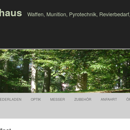
ghaus
Waffen, Munition, Pyrotechnik, Revierbedarf
Springe zum Inhalt
IEDERLADEN
OPTIK
MESSER
ZUBEHÖR
ANFAHRT
Ö