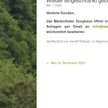
Wieder eingeschränkt geöf
Mai 7, 2024
Verehrte Kunden,
das Marienthaler Zeughaus öffnet ei
Anfragen per Email an
info@mar
wöchentlich bearbeitet.
Veröffentlicht von
AdmMTZHEgw1
, in
Allgemei
Beitragsnavigation
← Neu im Sortiment 2021