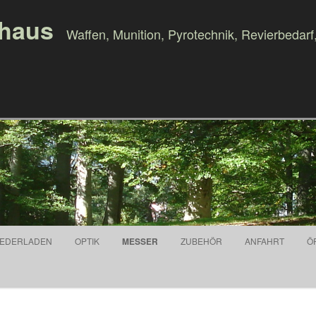
ghaus
Waffen, Munition, Pyrotechnik, Revierbedarf
Springe zum Inhalt
IEDERLADEN
OPTIK
MESSER
ZUBEHÖR
ANFAHRT
Ö