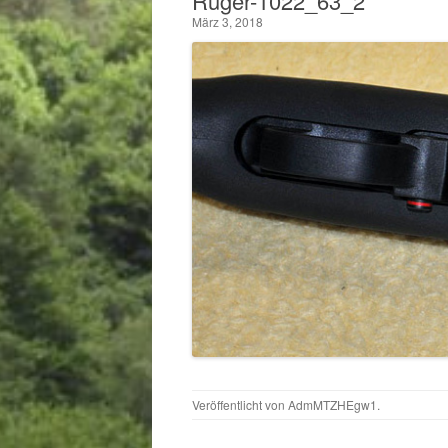
Ruger-1022_63_2
März 3, 2018
Veröffentlicht von
AdmMTZHEgw1
.