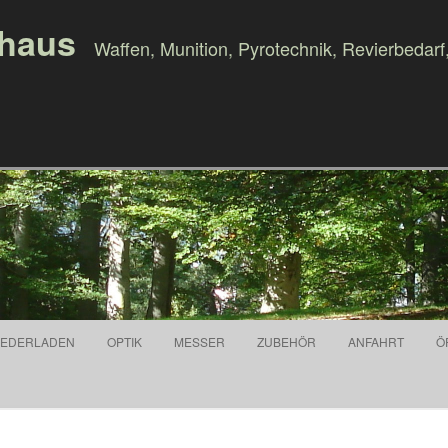
ghaus
Waffen, Munition, Pyrotechnik, Revierbedarf
Springe zum Inhalt
IEDERLADEN
OPTIK
MESSER
ZUBEHÖR
ANFAHRT
Ö